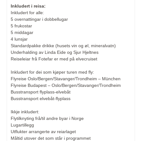
Inkludert i reisa:
Inkludert for alle:
5 overnattingar i dobbellugar
5 frukostar
5 middagar
4 lunsjar
Standardpakke drikke (husets vin og øl, mineralvatn)
Underhalding av Linda Eide og Sjur Hjeltnes
Reiseleiar frå Fotefar er med på elvecruiset
Inkludert for dei som kjøper turen med fly:
Flyreise Oslo/Bergen/Stavanger/Trondheim – München
Flyreise Budapest – Oslo/Bergen/Stavanger/Trondheim
Busstransport flyplass-elvebåt
Busstransport elvebåt-flyplass
Ikkje inkludert:
Flytilknyting frå/til andre byar i Norge
Lugartillegg
Utflukter arrangerte av reiarlaget
Måltid utover det som står i programmet