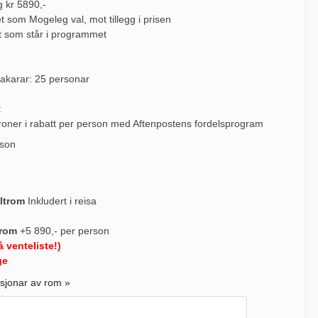
g kr 5890,-
et som Mogeleg val, mot tillegg i prisen
t som står i programmet
takarar: 25 personar
:
roner i rabatt per person med Aftenpostens fordelsprogram
rson
ltrom
Inkludert i reisa
trom
+5 890,- per person
på venteliste!)
ge
asjonar av rom »