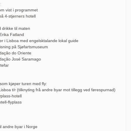
:
om vist i programmet
å 4-stjerners hotell
drikke til maten
Erika Fatland
er i Lisboa med engelsktalande lokal guide
isning på Sjøfartsmuseum
dação do Oriente
dação José Saramago
tefar
i som kjøper turen med fly:
isboa t/r (tilknyting frå andre byar mot tillegg ved førespurnad)
plass-hotell
ell-flyplass
til andre byar i Norge