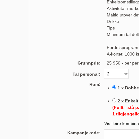
Enkeltromstilleg
Aktivitetar merk
Måltid utover de
Drikke
Tips
Minimum tal del
Fordelsprogram
A-kortet: 1000 k
Grunnpris:
25 950,-
per pe
Tal personar:
Rom:
1 x Dobbe
2 x Enkel
(Fullt - stå 
1 tilgjengeli
Vis fleire kombin
Kampanjekode: