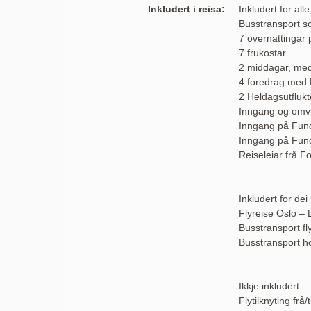
Inkludert i reisa:
Inkludert for alle
Busstransport s
7 overnattingar p
7 frukostar
2 middagar, med 
4 foredrag med 
2 Heldagsutflukt
Inngang og omv
Inngang på Fun
Inngang på Fun
Reiseleiar frå Fo
Inkludert for de
Flyreise Oslo – L
Busstransport fly
Busstransport hot
Ikkje inkludert:
Flytilknyting frå/