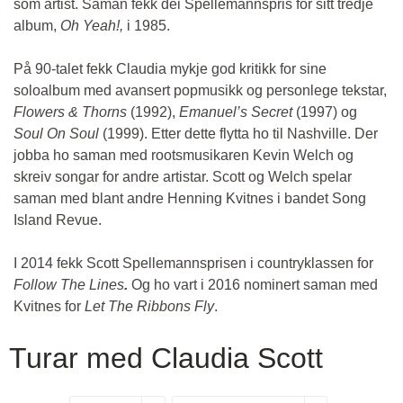
som artist. Saman fekk dei Spellemannspris for sitt tredje
album,
Oh Yeah!,
i 1985.
På 90-talet fekk Claudia mykje god kritikk for sine
soloalbum med avansert popmusikk og personlege tekstar,
Flowers & Thorns
(1992),
Emanuel’s Secret
(1997) og
Soul On Soul
(1999). Etter dette flytta ho til Nashville. Der
jobba ho saman med rootsmusikaren Kevin Welch og
skreiv songar for andre artistar. Scott og Welch spelar
saman med blant andre Henning Kvitnes i bandet Song
Island Revue.
I 2014 fekk Scott Spellemannsprisen i countryklassen for
Follow The Lines
.
Og ho vart i 2016 nominert saman med
Kvitnes for
Let The Ribbons Fly
.
Turar med Claudia Scott