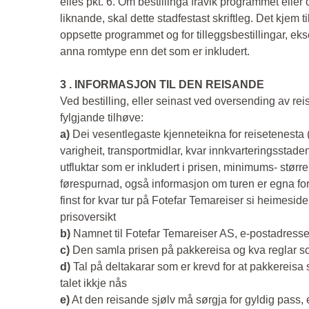
elles pkt. 6. Om bestillinga fråvik programmet eller o
liknande, skal dette stadfestast skriftleg. Det kjem t
oppsette programmet og for tilleggsbestillingar, ekse
anna romtype enn det som er inkludert.
3 . INFORMASJON TIL DEN REISANDE
Ved bestilling, eller seinast ved oversending av r
fylgjande tilhøve:
a)
Dei vesentlegaste kjenneteikna for reisetenesta (
varigheit, transportmidlar, kvar innkvarteringsstaden 
utfluktar som er inkludert i prisen, minimums- størr
førespurnad, også informasjon om turen er egna f
finst for kvar tur på Fotefar Temareiser si heimesid
prisoversikt
b)
Namnet til Fotefar Temareiser AS, e-postadress
c)
Den samla prisen på pakkereisa og kva reglar som
d)
Tal på deltakarar som er krevd for at pakkereisa 
talet ikkje nås
e)
At den reisande sjølv må sørgja for gyldig pass, 