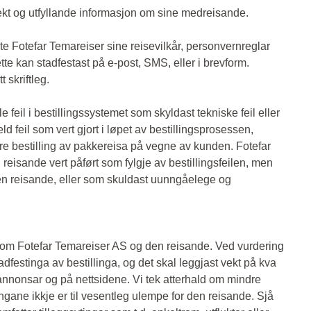
rrekt og utfyllande informasjon om sine medreisande.
te Fotefar Temareiser sine reisevilkår, personvernreglar
tte kan stadfestast på e-post, SMS, eller i brevform.
t skriftleg.
e feil i bestillingssystemet som skyldast tekniske feil eller
ld feil som vert gjort i løpet av bestillingsprosessen,
re bestilling av pakkereisa på vegne av kunden. Fotefar
reisande vert påført som fylgje av bestillingsfeilen, men
 den reisande, eller som skuldast uunngåelege og
llom Fotefar Temareiser AS og den reisande. Ved vurdering
adfestinga av bestillinga, og det skal leggjast vekt på kva
 annonsar og på nettsidene. Vi tek atterhald om mindre
ane ikkje er til vesentleg ulempe for den reisande. Sjå