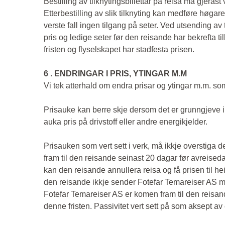
Bestilling av tilknytingsbillettar på reisa må gjeras
Etterbestilling av slik tilknyting kan medføre høgare
verste fall ingen tilgang på seter. Ved utsending av 
pris og ledige seter før den reisande har bekrefta t
fristen og flyselskapet har stadfesta prisen.
6 . ENDRINGAR I PRIS, YTINGAR M.M
Vi tek atterhald om endra prisar og ytingar m.m. s
Prisauke kan berre skje dersom det er grunngjeve i n
auka pris på drivstoff eller andre energikjelder.
Prisauken som vert sett i verk, må ikkje overstiga
fram til den reisande seinast 20 dagar før avreise
kan den reisande annullera reisa og få prisen til hei
den reisande ikkje sender Fotefar Temareiser AS mel
Fotefar Temareiser AS er komen fram til den reisan
denne fristen. Passivitet vert sett på som aksept a