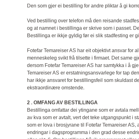
Den som gjer ei bestilling for andre pliktar å gi ko
Ved bestilling over telefon må den reisande stadfes
og at namnet i bestillinga er skrive som i passet. De
Bestillinga er ikkje gyldig før ei slik stadfesting er git
Fotefar Temareiser AS har eit objektivt ansvar for all
menneskeleg svikt frå tilsette i firmaet. Det same gje
dersom Fotefar Temareiser AS har samtykka i å gje
Temareiser AS er erstatningsansvarlege for tap den 
har ikkje ansvaret for bestillingsfeil som skuldast
ekstraordinære omstende.
2 . OMFANG AV BESTILLINGA
Bestillinga omfattar dei ytingane som er avtala me
av kva som er avtalt, vert det teke utgangspunkt i st
som er lova i brosjyrane til Fotefar Temareiser AS,
endringar i dagsprogramma i den grad desse endring