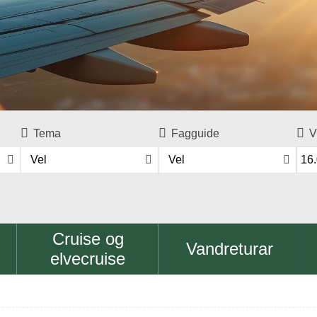
Tema
Fagguide
V
Vel
Vel
Cruise og
Vandreturar
elvecruise