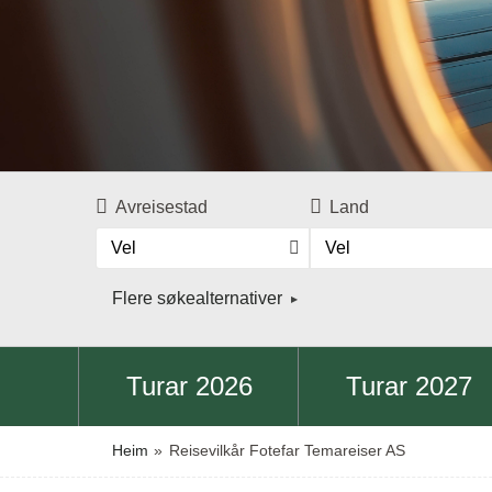
Avreisestad
Land
Vel
Vel
Flere søkealternativer
Turar 2026
Turar 2027
Heim
»
Reisevilkår Fotefar Temareiser AS