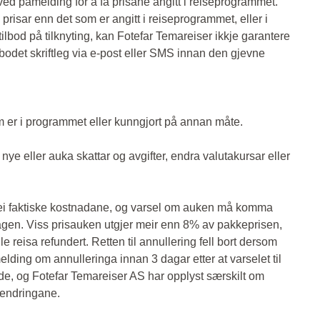
t ved påmelding for å få prisane angitt i reiseprogrammet.
 prisar enn det som er angitt i reiseprogrammet, eller i
tilbod på tilknyting, kan Fotefar Temareiser ikkje garantere
ilbodet skriftleg via e-post eller SMS innan den gjevne
om er i programmet eller kunngjort på annan måte.
ye eller auka skattar og avgifter, endra valutakursar eller
 dei faktiske kostnadane, og varsel om auken må komma
dagen. Viss prisauken utgjer meir enn 8% av pakkeprisen,
le reisa refundert. Retten til annullering fell bort dersom
ding om annulleringa innan 3 dagar etter at varselet til
de, og Fotefar Temareiser AS har opplyst særskilt om
v endringane.