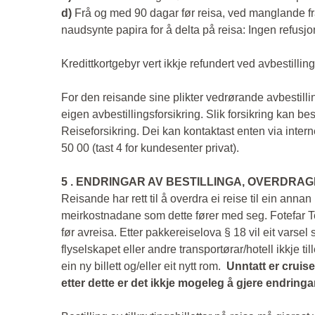
d)
Frå og med 90 dagar før reisa, ved manglande f
naudsynte papira for å delta på reisa: Ingen refusjo
Kredittkortgebyr vert ikkje refundert ved avbestilling
For den reisande sine plikter vedrørande avbestilling
eigen avbestillingsforsikring. Slik forsikring kan bes
Reiseforsikring. Dei kan kontaktast enten via intern
50 00 (tast 4 for kundesenter privat).
5 . ENDRINGAR AV BESTILLINGA, OVERDRAG
Reisande har rett til å overdra ei reise til ein ann
meirkostnadane som dette fører med seg. Fotefar Te
før avreisa. Etter pakkereiselova § 18 vil eit varse
flyselskapet eller andre transportørar/hotell ikkje t
ein ny billett og/eller eit nytt rom.
Unntatt er cruise
etter dette er det ikkje mogeleg å gjere endringar