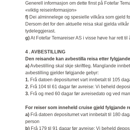
Generell informasjon om dette finst på Fotefar Tem
«viktig reiseinformasjon»
f)
Dei alminnelege og spesielle vilkåra som gjeld for 
Dersom det for den aktuelle reisa skal gjelda vilkår
tydeleggjerast.
g)
At Fotefar Temareiser AS i visse høve har rett til å
4 . AVBESTILLING
Den reisande kan avbestilla reisa etter fylgjande
a)
Avbestilling skal skje skriftleg. Manglande innbe
avbestilling gjelder følgjande gebyr:
1.
Frå datoen depositumet vart innbetalt til 105 daga
2.
Frå 104 til 61 dagar før avreise: Vi beheld depo
3.
Frå og med 60 dagar før avreisedato og ved man
For reiser som inneheld cruise gjeld fylgjande r
a)
Frå datoen depositumet vart innbetalt til 180 dagar
person
b)
Frå 179 til 91 dagar før avreise: Vi beheld depo