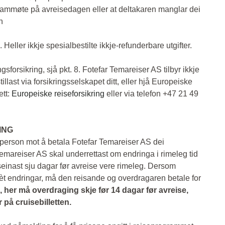
rammøte på avreisedagen eller at deltakaren manglar dei
n
. Heller ikkje spesialbestilte ikkje-refunderbare utgifter.
sforsikring, sjå pkt. 8. Fotefar Temareiser AS tilbyr ikkje
tillast via forsikringsselskapet ditt, eller hjå Europeiske
ett:
Europeiske reiseforsikring
eller via telefon +47 21 49
ING
an person mot å betala Fotefar Temareiser AS dei
mareiser AS skal underrettast om endringa i rimeleg tid
l seinast sju dagar før avreise vere rimeleg. Dersom
illèt endringar, må den reisande og overdragaren betale for
, her må overdraging skje før 14 dagar før avreise,
 på cruisebilletten.