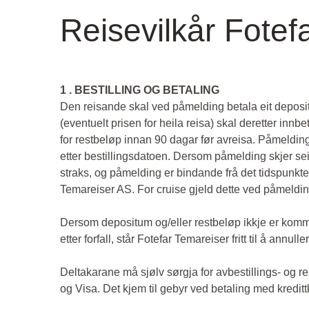
Reisevilkår Fotef
1 . BESTILLING OG BETALING
Den reisande skal ved påmelding betala eit depositu
(eventuelt prisen for heila reisa) skal deretter innbe
for restbeløp innan 90 dagar før avreisa. Påmeldin
etter bestillingsdatoen. Dersom påmelding skjer seina
straks, og påmelding er bindande frå det tidspunkte
Temareiser AS. For cruise gjeld dette ved påmeldin
Dersom depositum og/eller restbeløp ikkje er komm
etter forfall, står Fotefar Temareiser fritt til å annulle
Deltakarane må sjølv sørgja for avbestillings- og re
og Visa. Det kjem til gebyr ved betaling med kredittk