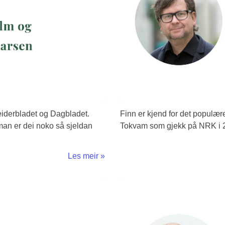
beiderbladet og Dagbladet.
Finn er kjend for det popul
Saman er dei noko så sjeldan
Tokvam som gjekk på NRK i 2
Les meir