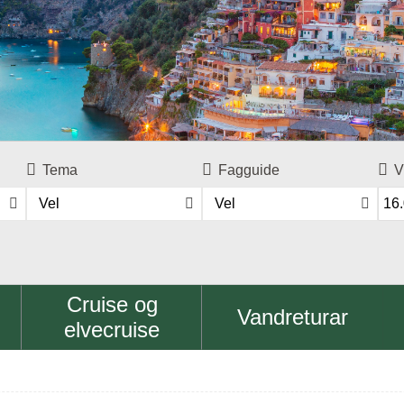
Tema
Fagguide
V
Vel
Vel
Cruise og
Vandreturar
elvecruise