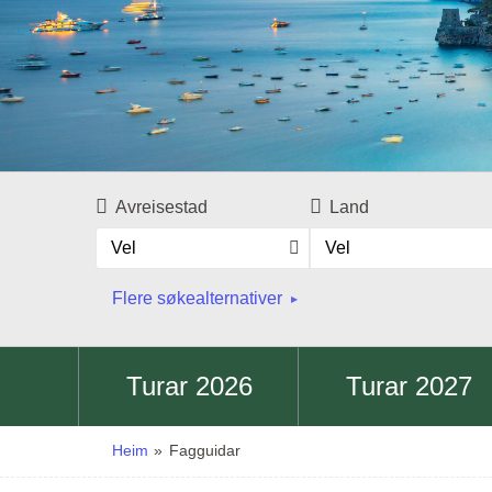
Avreisestad
Land
Vel
Vel
Flere søkealternativer
Turar 2026
Turar 2027
Heim
»
Fagguidar