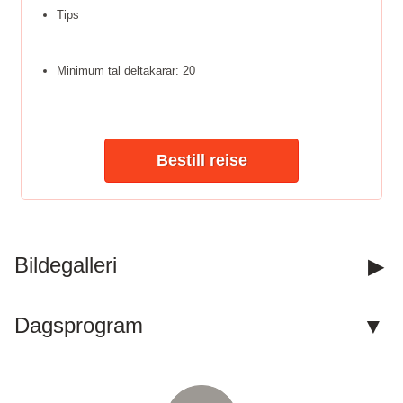
Tips
Minimum tal deltakarar: 20
Bestill reise
Kontakt oss
Bildegalleri
Telefon:
918 20 304
Våre telefontider er 09.00 til 12.00.
Dagsprogram
E-post:
post@fotefartemareiser.no
Facebook: