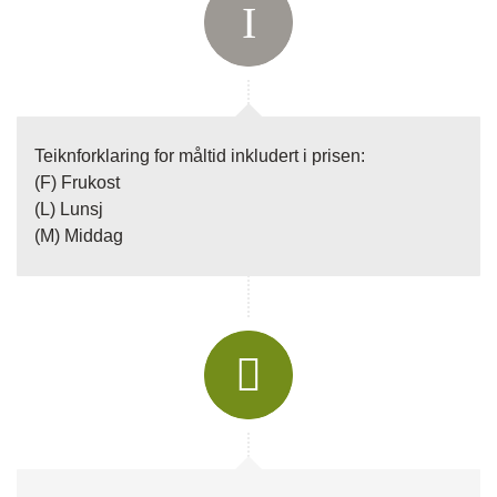
fotefartemareiser.no
Instagram:
fotefartemareiser
Adresse:
Fotefar Temareiser AS
Sognefjordvegen 40
6863
Leikanger
Teiknforklaring for måltid inkludert i prisen:
(F) Frukost
(L) Lunsj
Kontaktskjema
Ring oss
(M) Middag