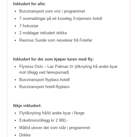
Inkludert for alle:
Busstransport som vist i programmet
7 overnattingar på eit koseleg 3-stjerners hotell
7 frukostar
2 middagar inkludert drikke
Rasmus Sunde som reiseleiar frå Fotefar
Inkludert for dei som kjøper turen med fly:
Flyreise Oslo – Las Palmas t/r (tilknyting frå andre byar
mot tillegg ved førespurnad)
Busstransport flyplass-hotell
Busstransport hotell-flyplass
Ikkje inkludert:
Flytilknyting frå/til andre byar i Norge
Enkeltromstillegg kr 2 900,-
Måltid utover det som står i programmet
Drikke