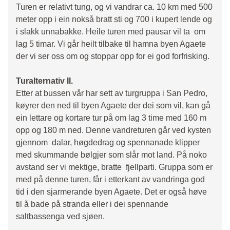
Turen er relativt tung, og vi vandrar ca. 10 km med 500
meter opp i ein nokså bratt sti og 700 i kupert lende og
i slakk unnabakke. Heile turen med pausar vil ta om
lag 5 timar. Vi går heilt tilbake til hamna byen Agaete
der vi ser oss om og stoppar opp for ei god forfrisking.
Turalternativ II.
Etter at bussen vår har sett av turgruppa i San Pedro,
køyrer den ned til byen Agaete der dei som vil, kan gå
ein lettare og kortare tur på om lag 3 time med 160 m
opp og 180 m ned. Denne vandreturen går ved kysten
gjennom dalar, høgdedrag og spennanade klipper
med skummande bølgjer som slår mot land. På noko
avstand ser vi mektige, bratte fjellparti. Gruppa som er
med på denne turen, får i etterkant av vandringa god
tid i den sjarmerande byen Agaete. Det er også høve
til å bade på stranda eller i dei spennande
saltbassenga ved sjøen.