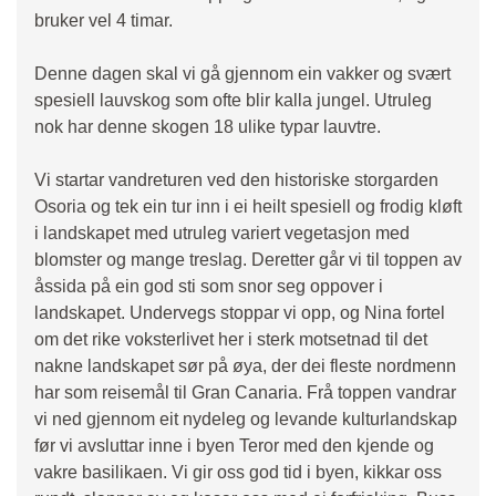
bruker vel 4 timar.
Denne dagen skal vi gå gjennom ein vakker og svært
spesiell lauvskog som ofte blir kalla jungel. Utruleg
nok har denne skogen 18 ulike typar lauvtre.
Vi startar vandreturen ved den historiske storgarden
Osoria og tek ein tur inn i ei heilt spesiell og frodig kløft
i landskapet med utruleg variert vegetasjon med
blomster og mange treslag. Deretter går vi til toppen av
åssida på ein god sti som snor seg oppover i
landskapet. Undervegs stoppar vi opp, og Nina fortel
om det rike voksterlivet her i sterk motsetnad til det
nakne landskapet sør på øya, der dei fleste nordmenn
har som reisemål til Gran Canaria. Frå toppen vandrar
vi ned gjennom eit nydeleg og levande kulturlandskap
før vi avsluttar inne i byen Teror med den kjende og
vakre basilikaen. Vi gir oss god tid i byen, kikkar oss