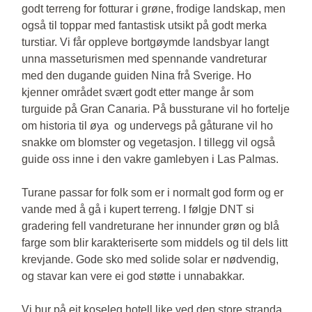
godt terreng for fotturar i grøne, frodige landskap, men
også til toppar med fantastisk utsikt på godt merka
turstiar. Vi får oppleve bortgøymde landsbyar langt
unna masseturismen med spennande vandreturar
med den dugande guiden Nina frå Sverige. Ho
kjenner området svært godt etter mange år som
turguide på Gran Canaria. På bussturane vil ho fortelje
om historia til øya og undervegs på gåturane vil ho
snakke om blomster og vegetasjon. I tillegg vil også
guide oss inne i den vakre gamlebyen i Las Palmas.
Turane passar for folk som er i normalt god form og er
vande med å gå i kupert terreng. I følgje DNT si
gradering fell vandreturane her innunder grøn og blå
farge som blir karakteriserte som middels og til dels litt
krevjande. Gode sko med solide solar er nødvendig,
og stavar kan vere ei god støtte i unnabakkar.
Vi bur på eit koseleg hotell like ved den store stranda