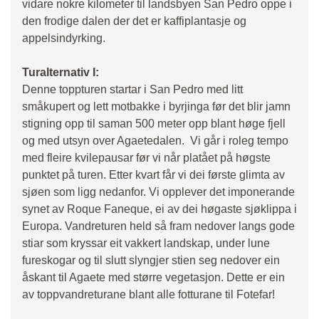
vidare nokre kilometer til landsbyen San Pedro oppe i
den frodige dalen der det er kaffiplantasje og
appelsindyrking.
Turalternativ I:
Denne toppturen startar i San Pedro med litt
småkupert og lett motbakke i byrjinga før det blir jamn
stigning opp til saman 500 meter opp blant høge fjell
og med utsyn over Agaetedalen. Vi går i roleg tempo
med fleire kvilepausar før vi når platået på høgste
punktet på turen. Etter kvart får vi dei første glimta av
sjøen som ligg nedanfor. Vi opplever det imponerande
synet av Roque Faneque, ei av dei høgaste sjøklippa i
Europa. Vandreturen held så fram nedover langs gode
stiar som kryssar eit vakkert landskap, under lune
fureskogar og til slutt slyngjer stien seg nedover ein
åskant til Agaete med større vegetasjon. Dette er ein
av toppvandreturane blant alle fotturane til Fotefar!