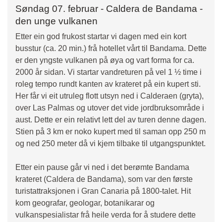
Søndag 07. februar - Caldera de Bandama -
den unge vulkanen
Etter ein god frukost startar vi dagen med ein kort
busstur (ca. 20 min.) frå hotellet vårt til Bandama. Dette
er den yngste vulkanen på øya og vart forma for ca.
2000 år sidan. Vi startar vandreturen på vel 1 ½ time i
roleg tempo rundt kanten av krateret på ein kupert sti.
Her får vi eit utruleg flott utsyn ned i Calderaen (gryta),
over Las Palmas og utover det vide jordbruksområde i
aust. Dette er ein relativt lett del av turen denne dagen.
Stien på 3 km er noko kupert med til saman opp 250 m
og ned 250 meter då vi kjem tilbake til utgangspunktet.
Etter ein pause går vi ned i det berømte Bandama
krateret (Caldera de Bandama), som var den første
turistattraksjonen i Gran Canaria på 1800-talet. Hit
kom geografar, geologar, botanikarar og
vulkanspesialistar frå heile verda for å studere dette