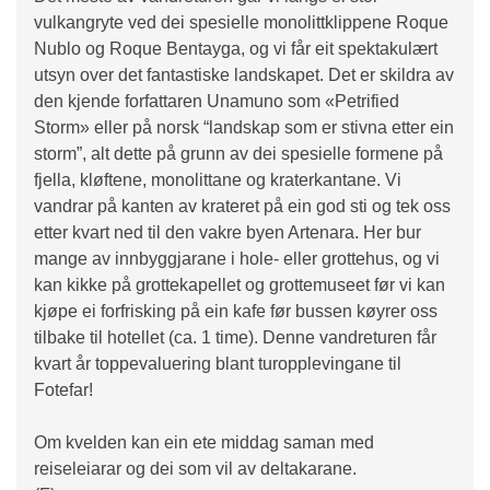
vulkangryte ved dei spesielle monolittklippene Roque
Nublo og Roque Bentayga, og vi får eit spektakulært
utsyn over det fantastiske landskapet. Det er skildra av
den kjende forfattaren Unamuno som «Petrified
Storm» eller på norsk “landskap som er stivna etter ein
storm”, alt dette på grunn av dei spesielle formene på
fjella, kløftene, monolittane og kraterkantane. Vi
vandrar på kanten av krateret på ein god sti og tek oss
etter kvart ned til den vakre byen Artenara. Her bur
mange av innbyggjarane i hole- eller grottehus, og vi
kan kikke på grottekapellet og grottemuseet før vi kan
kjøpe ei forfrisking på ein kafe før bussen køyrer oss
tilbake til hotellet (ca. 1 time). Denne vandreturen får
kvart år toppevaluering blant turopplevingane til
Fotefar!
Om kvelden kan ein ete middag saman med
reiseleiarar og dei som vil av deltakarane.