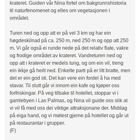
krateret. Guiden vår Nina fortel om bakgrunnshistoria
til naturfenomenet og elles om vegetasjonen i
området.
Turen ned og opp att er på vel 3 km og har ein
høgdeskilnad på ca. 250 m, ned 250 m og opp att 250
m. Vi går også ei runde nede på det relativ flate, vakre
og frodige området av krateret. Vandreturen ned og
opp att i krateret er medels tung, og om ein vil, treng
ein ikkje gå heilt ned. Enkelte parti på er litt bratte, men
det er ein god sti. Det kan vere ein fordel å ha med
stavar. Til slutt går vi innom ein kafe og kjøper oss
forfriskingar. På veg tilbake til hotellet, stoppar vi i
gamlebyen i Las Palmas, og Nina vil guide oss slik at
vi vil få med oss dei viktige attraksjonane der. Middag
på eiga hand, og vi møtest gjerne på hotellet og går ut
på restaurantar i grupper.
(F)