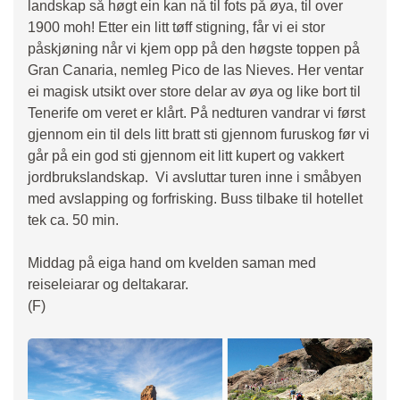
landskap så høgt ein kan nå til fots på øya, til over
1900 moh! Etter ein litt tøff stigning, får vi ei stor
påskjøning når vi kjem opp på den høgste toppen på
Gran Canaria, nemleg Pico de las Nieves. Her ventar
ei magisk utsikt over store delar av øya og like bort til
Tenerife om veret er klårt. På nedturen vandrar vi først
gjennom ein til dels litt bratt sti gjennom furuskog før vi
går på ein god sti gjennom eit litt kupert og vakkert
jordbrukslandskap. Vi avsluttar turen inne i småbyen
med avslapping og forfrisking. Buss tilbake til hotellet
tek ca. 50 min.
Middag på eiga hand om kvelden saman med
reiseleiarar og deltakarar.
(F)