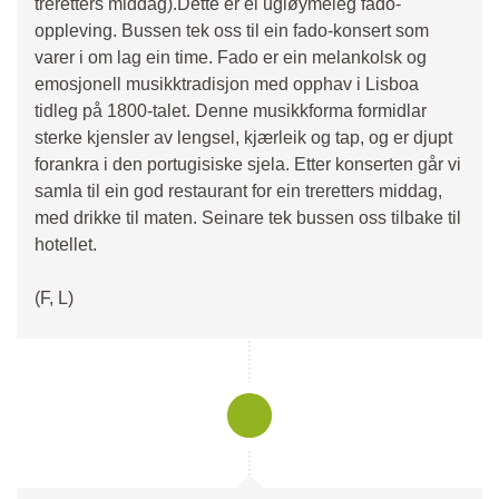
treretters middag).Dette er ei ugløymeleg fado-
oppleving. Bussen tek oss til ein fado-konsert som
varer i om lag ein time. Fado er ein melankolsk og
emosjonell musikktradisjon med opphav i Lisboa
tidleg på 1800-talet. Denne musikkforma formidlar
sterke kjensler av lengsel, kjærleik og tap, og er djupt
forankra i den portugisiske sjela. Etter konserten går vi
samla til ein god restaurant for ein treretters middag,
med drikke til maten. Seinare tek bussen oss tilbake til
hotellet.
(F, L)