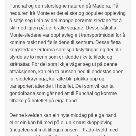
Funchal og den storslegne naturen på Madeira. På
nedturen frå Monte er det ei stor og populær oppleving
å setje seg i ein av dei mange berømte sledane for å
skli ned igjen på dei bratte vegane. Desse såkalla
Monte-sledane var opphavleg eit transportmiddel for å
komme raskt ned fjellsidene til sentrum. Desse fletta
korgsledane er forma som sparkstyttingar, og dei blir
styrde av to menn som er kledde i kvite klede og
stråhattar. For dei som ikkje vågar seg ut på denne
attraksjonen, kan ein ta bussen ned til endestasjonen
for sledekøyringa, kor alle blir plukka opp og
transportert attende til hotellet. Dei som vil kan ta
gondolbana som går ned att til Funchal og komme
tilbake på hotellet på eiga hand.
Denne kvelden kan ein nyte middag på eiga hand,
eller ein kan bli med på ei unik musikkoppleving
(mogeleg val mot tillegg i prisen – Fado-kveld med