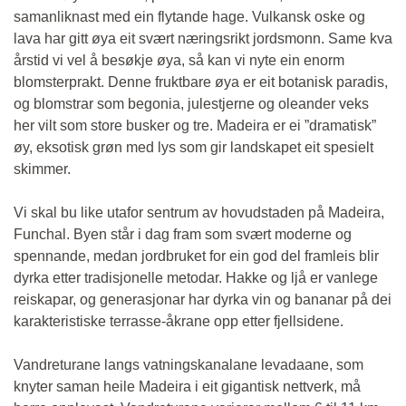
samanliknast med ein flytande hage. Vulkansk oske og
lava har gitt øya eit svært næringsrikt jordsmonn. Same kva
årstid vi vel å besøkje øya, så kan vi nyte ein enorm
blomsterprakt. Denne fruktbare øya er eit botanisk paradis,
og blomstrar som begonia, julestjerne og oleander veks
her vilt som store busker og tre. Madeira er ei ”dramatisk”
øy, eksotisk grøn med lys som gir landskapet eit spesielt
skimmer.
Vi skal bu like utafor sentrum av hovudstaden på Madeira,
Funchal. Byen står i dag fram som svært moderne og
spennande, medan jordbruket for ein god del framleis blir
dyrka etter tradisjonelle metodar. Hakke og ljå er vanlege
reiskapar, og generasjonar har dyrka vin og bananar på dei
karakteristiske terrasse-åkrane opp etter fjellsidene.
Vandreturane langs vatningskanalane levadaane, som
knyter saman heile Madeira i eit gigantisk nettverk, må