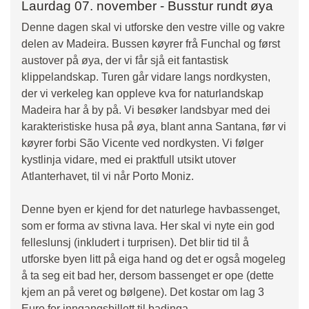
Laurdag 07. november - Busstur rundt øya
Denne dagen skal vi utforske den vestre ville og vakre
delen av Madeira. Bussen køyrer frå Funchal og først
austover på øya, der vi får sjå eit fantastisk
klippelandskap. Turen går vidare langs nordkysten,
der vi verkeleg kan oppleve kva for naturlandskap
Madeira har å by på. Vi besøker landsbyar med dei
karakteristiske husa på øya, blant anna Santana, før vi
køyrer forbi São Vicente ved nordkysten. Vi følger
kystlinja vidare, med ei praktfull utsikt utover
Atlanterhavet, til vi når Porto Moniz.
Denne byen er kjend for det naturlege havbassenget,
som er forma av stivna lava. Her skal vi nyte ein god
felleslunsj (inkludert i turprisen). Det blir tid til å
utforske byen litt på eiga hand og det er også mogeleg
å ta seg eit bad her, dersom bassenget er ope (dette
kjem an på veret og bølgene). Det kostar om lag 3
Euro for inngangsbillett til badinga.