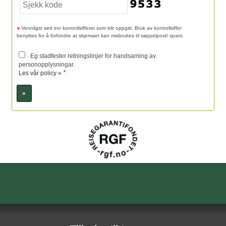
Vennligst sett inn kontrollsifferet som blir oppgitt. Bruk av kontrollsiffer
benyttes for å forhindre at skjemaet kan misbrukes til søppelpost/ spam.
Eg stadfester retningslinjer for handsaming av
personopplysningar.
*
Les vår policy »
Sosiale medier
Fotefar Temareiser AS
Sognefjordvegen 40
6863
Leikanger