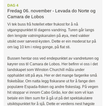
DAG 4
Fredag 06. november - Levada do Norte og
Camara de Lobos
Vi tek buss frå hotellet etter frukost for å nå
utgangspunktet til dagens vandring. Turen går langs
den lengste vatningskanalen på øya, med vakker
utsikt over sørvest-kysten. Dette er ein moderat tur på
om lag 10 km i roleg gonge, på flat sti.
Bussen hentar oss ved endepunktet av vandreturen og
køyrer oss til Camara de Lobos. Her befinn vi oss i det
landskapet som Winston Churchill måla under
opphaldet sitt på øya. Her er det mange fargerike små
fiskebåtar. Om natta legg fiskarane ut for å fange den
populære Espada-fisken og andre fiskeslag. På vegen
hit stoppar vi innom Cabo Girão, kor dei som vil kan
betale ein liten sum for å gå ut på det spektakulære
utsiktspunktet for å sjå. Dette er verdens nest høgste