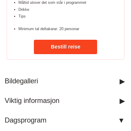
Måltid utover det som står i programmet
Drikke
Tips
Minimum tal deltakarar: 20 personar
Bestill reise
Kontakt oss
Bildegalleri
Telefon:
918 20 304
Våre telefontider er 09.00 til 12.00.
Viktig informasjon
E-post:
post@fotefartemareiser.no
Dagsprogram
Facebook:
fotefartemareiser.no