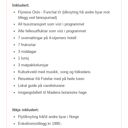
Inkludert:
Flyreise Oslo - Funchal t/r (tilknyting frå andre byar mot
tillegg ved førespurnad)
All busstransport som vist i programmet
Alle fellesutfluktar som vist i programmet
7 overnattingar på 4-stjerners hotell
7 frukostar
3 middagar
1 lunsj
3 matpakkelunsjar
Kulturkveld med musikk, song og folkedans
Reiseleiar frå Fotefar med på heile turen
Lokal guide på vandreturane
Inngangsbillett til Madeira botaniske hage
Ikkje inkludert:
Flytilknyting frå/til andre byar i Norge
Enkeltromstillegg kr 1990,-