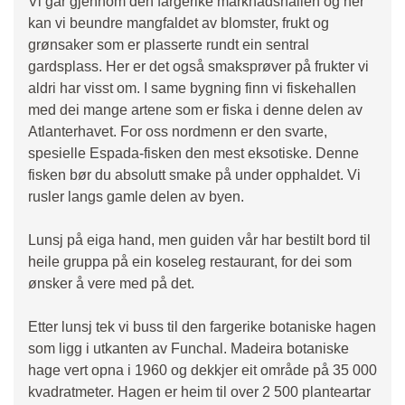
Vi går gjennom den fargerike marknadshallen og her
kan vi beundre mangfaldet av blomster, frukt og
grønsaker som er plasserte rundt ein sentral
gardsplass. Her er det også smaksprøver på frukter vi
aldri har visst om. I same bygning finn vi fiskehallen
med dei mange artene som er fiska i denne delen av
Atlanterhavet. For oss nordmenn er den svarte,
spesielle Espada-fisken den mest eksotiske. Denne
fisken bør du absolutt smake på under opphaldet. Vi
rusler langs gamle delen av byen.
Lunsj på eiga hand, men guiden vår har bestilt bord til
heile gruppa på ein koseleg restaurant, for dei som
ønsker å vere med på det.
Etter lunsj tek vi buss til den fargerike botaniske hagen
som ligg i utkanten av Funchal. Madeira botaniske
hage vert opna i 1960 og dekkjer eit område på 35 000
kvadratmeter. Hagen er heim til over 2 500 planteartar