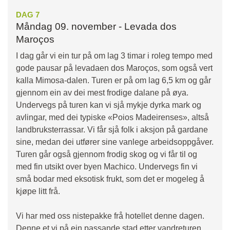
DAG 7
Måndag 09. november - Levada dos
Maroços
I dag går vi ein tur på om lag 3 timar i roleg tempo med
gode pausar på levadaen dos Maroços, som også vert
kalla Mimosa-dalen. Turen er på om lag 6,5 km og går
gjennom ein av dei mest frodige dalane på øya.
Undervegs på turen kan vi sjå mykje dyrka mark og
avlingar, med dei typiske «Poios Madeirenses», altså
landbruksterrassar. Vi får sjå folk i aksjon på gardane
sine, medan dei utfører sine vanlege arbeidsoppgåver.
Turen går også gjennom frodig skog og vi får til og
med fin utsikt over byen Machico. Undervegs fin vi
små bodar med eksotisk frukt, som det er mogeleg å
kjøpe litt frå.
Vi har med oss nistepakke frå hotellet denne dagen.
Denne et vi på ein passande stad etter vandreturen.