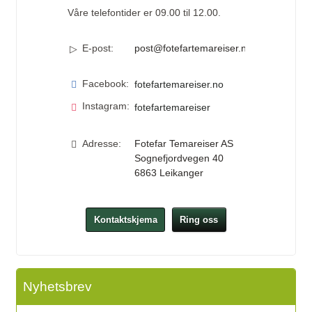
Våre telefontider er 09.00 til 12.00.
E-post:
post@fotefartemareiser.no
Facebook:
fotefartemareiser.no
Instagram:
fotefartemareiser
Adresse:
Fotefar Temareiser AS
Sognefjordvegen 40
6863
Leikanger
Kontaktskjema
Ring oss
Nyhetsbrev