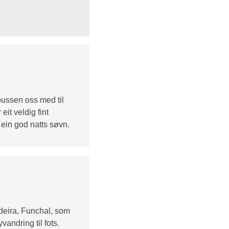
bussen oss med til
eit veldig fint
 ein god natts søvn.
adeira, Funchal, som
andring til fots.