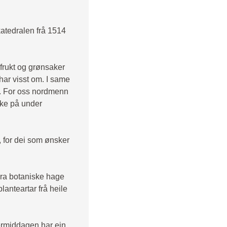
katedralen frå 1514
frukt og grønsaker
har visst om. I same
t. For oss nordmenn
ake på under
, for dei som ønsker
eira botaniske hage
lanteartar frå heile
termiddagen har ein