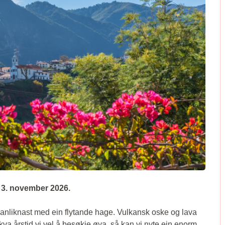
- 3. november 2026.
manliknast med ein flytande hage. Vulkansk oske og lava
kva årstid vi vel å besøkje øya, så kan vi nyte ein enorm