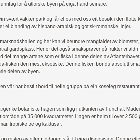
grunnlag for å utforske byen på eiga hand seinare.
n svært vakker park og får elles med oss eit besøk i den flotte 
r ei blanding av hispano-arabisk og gotisk-romanske linjer.
 marknadshallen og her kan vi beundre mangfaldet av blomster, 
tral gardsplass. Her er det også smaksprøver på frukter vi aldri 
ed dei mange artene som er fiska i denne delen av Atlanterhave
ada-fisken den mest eksotiske. Denne fisken bør du absolutt sm
mle delen av byen.
 vår har bestilt bord til heile gruppa på ein koseleg restaurant
en fargerike botaniske hagen som ligg i utkanten av Funchal. Mad
it område på 35 000 kvadratmeter. Hagen er heim til over 2 500 p
mar, tropiske tre og kaktusar.
et, og resten av ettermiddagen står til eiga disposisjon. Denne et