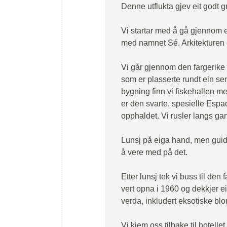
Denne utflukta gjev eit godt 
Vi startar med å gå gjennom ei
med namnet Sé. Arkitekturen e
Vi går gjennom den fargerike
som er plasserte rundt ein sen
bygning finn vi fiskehallen m
er den svarte, spesielle Esp
opphaldet. Vi rusler langs ga
Lunsj på eiga hand, men guiden
å vere med på det.
Etter lunsj tek vi buss til d
vert opna i 1960 og dekkjer e
verda, inkludert eksotiske blo
Vi kjem oss tilbake til hotell