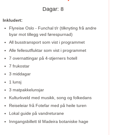
Dagar:
8
Inkludert:
Flyreise Oslo - Funchal t/r (tilknyting frå andre
byar mot tillegg ved førespurnad)
All busstransport som vist i programmet
Alle fellesutfluktar som vist i programmet
7 overnattingar på 4-stjerners hotell
7 frukostar
3 middagar
1 lunsj
3 matpakkelunsjar
Kulturkveld med musikk, song og folkedans
Reiseleiar frå Fotefar med på heile turen
Lokal guide på vandreturane
Inngangsbillett til Madeira botaniske hage