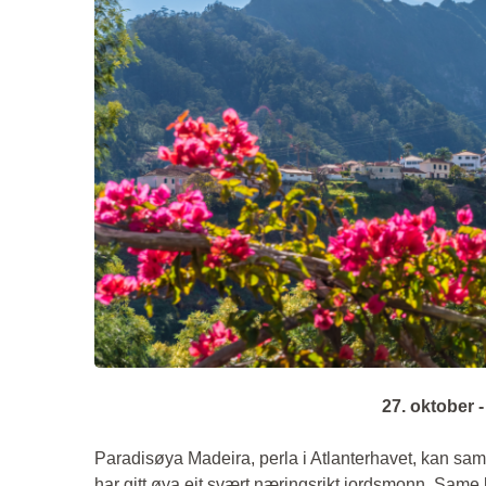
27. oktober 
Paradisøya Madeira, perla i Atlanterhavet, kan sa
har gitt øya eit svært næringsrikt jordsmonn. Same 