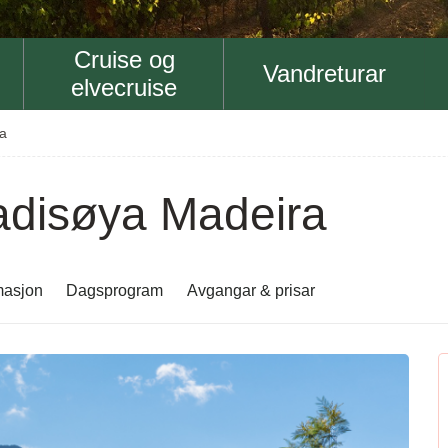
Cruise og
Vandreturar
elvecruise
ra
adisøya Madeira
rmasjon
Dagsprogram
Avgangar & prisar