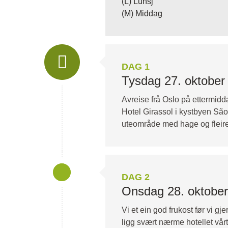
(L) Lunsj
(M) Middag
DAG 1
Tysdag 27. oktober
Avreise frå Oslo på ettermidd
Hotel Girassol i kystbyen São 
uteområde med hage og fleire b
DAG 2
Onsdag 28. oktober
Vi et ein god frukost før vi 
ligg svært nærme hotellet vårt