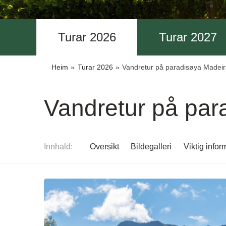
Turar 2026
Turar 2027
Heim
»
Turar 2026
»
Vandretur på paradisøya Madei
Vandretur på par
Innhald
Oversikt
Bildegalleri
Viktig info