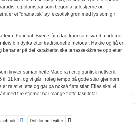
paradis, og blomstrar som begonia, julestjerne og
eira er ei ”dramatisk” øy, eksotisk grøn med lys som gir
Madeira, Funchal. Byen står i dag fram som svært moderne
eis blir dyrka etter tradisjonelle metodar. Hakke og ljå er
g bananar på dei karakteristiske terrasse-åkrane opp etter
m knyter saman heile Madeira i eit gigantisk nettverk,
til 11 km, og vi går i roleg tempo på gode stiar gjennom
r relativt lette og går på nokså flate stiar. Elles skal vi
 med fire stjerner har mange flotte fasilitetar.
acebook
Del denne Twitter