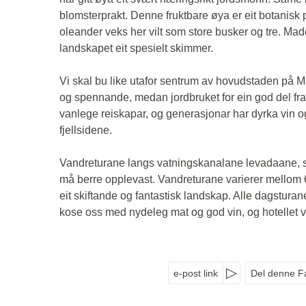
blomsterprakt. Denne fruktbare øya er eit botanisk 
oleander veks her vilt som store busker og tre. Mad
landskapet eit spesielt skimmer.
Vi skal bu like utafor sentrum av hovudstaden på 
og spennande, medan jordbruket for ein god del framl
vanlege reiskapar, og generasjonar har dyrka vin o
fjellsidene.
Vandreturane langs vatningskanalane levadaane, so
må berre opplevast. Vandreturane varierer mellom 6 
eit skiftande og fantastisk landskap. Alle dagsturane e
kose oss med nydeleg mat og god vin, og hotellet vårt
e-post link
Del denne F