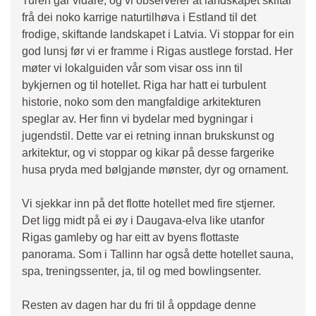
Turen går vidare, og vi observerer at landskapet skiftar
frå dei noko karrige naturtilhøva i Estland til det
frodige, skiftande landskapet i Latvia. Vi stoppar for ein
god lunsj før vi er framme i Rigas austlege forstad. Her
møter vi lokalguiden vår som visar oss inn til
bykjernen og til hotellet. Riga har hatt ei turbulent
historie, noko som den mangfaldige arkitekturen
speglar av. Her finn vi bydelar med bygningar i
jugendstil. Dette var ei retning innan brukskunst og
arkitektur, og vi stoppar og kikar på desse fargerike
husa pryda med bølgjande mønster, dyr og ornament.
Vi sjekkar inn på det flotte hotellet med fire stjerner.
Det ligg midt på ei øy i Daugava-elva like utanfor
Rigas gamleby og har eitt av byens flottaste
panorama. Som i Tallinn har også dette hotellet sauna,
spa, treningssenter, ja, til og med bowlingsenter.
Resten av dagen har du fri til å oppdage denne