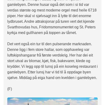
gamlebyen. Denne husar også det som i si tid var
verdas største og mest moderne orgel med heile 6718
piper. Her skal vi sjølvsagt inn å lytte til det enorme
lydbruset. Andre attraksjonar på turen vert det kjende
Svarthovudas hus, Fridomsmonumentet og St. Peters
kyrkja med gullhanen på toppen av tårnet.
Det vert også ein tur til den pulserande marknaden.
Denne ligg i fem store hallar, som opphaveleg var
luftskipshangarar frå første verdskrig. Her har dei eit
stort utval av blomar, kjøt, fisk, bakevarer, klede og
krydder. Vi legg opp til lunsj på ein koseleg restaurant i
gamlebyen. Etter lunsj har vi tid til å oppdage byen
sjølve. Middag på eiga hand om kvelden i gamlebyen.
(F)