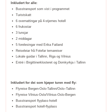
Inkludert for alle:
Busstransport som vist i programmet
Turistskatt
6 overnattingar på 4-stjernes hotell
6 frukostar
3 lunsjar
2 middagar
5 forelesingar med Erika Fatland
Reiseleiar frå Fotefar temareiser
Lokale guidar i Tallinn, Riga og Vilnius
Entré i Birgittinerklosteret og Domkyrkja i Tallinn
Inkludert for dei som kjøper turen med fly:
Flyreise Bergen-Oslo-Tallinn/Oslo–Tallinn
Flyreise Vilnius-Oslo/Vilnius-Oslo-Bergen
Busstransport flyplass-hotell
Busstransport hotell-flyplass