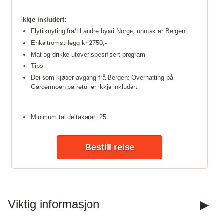
Ikkje inkludert:
Flytilknyting frå/til andre byari Norge, unntak er Bergen
Enkeltromstillegg kr 2750,-
Mat og drikke utover spesifisert program
Tips
Dei som kjøper avgang frå Bergen: Overnatting på
Gardermoen på retur er ikkje inkludert
Minimum tal deltakarar: 25
Bestill reise
Kontakt oss
Viktig informasjon
Telefon:
918 20 304