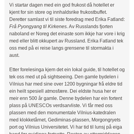
Vi startar dagen med ein god frukost då hotellet er
kjent for sin store og innhaldsrike frukostbuffet.
Deretter samlast vi til siste foredrag med Erika Fatland:
Frå Pyongyang til Kirkenes.
Av Russlands fjorten
naboland er Noreg det einaste som ikkje har vore i krig
med eller blitt okkupert av Russland. Erika Fatland tek
oss med på ei reise langs grensene til stormakta i
aust.
Etter forelesinga kjem det ein lokal guide, til hotellet og
tek oss med ut på sightseeing. Den gamle bydelen i
Vilnius har med sine over 1200 bygningar frå eldre tid
ein heilt spesiell atmosfære. Dei eldste husa her er
meir enn 500 år gamle. Denne bydelen har ein fortent
plass på UNESCOs verdsarvliste. Vi får med oss
plassen med den monumentale Vilnius-katedralen
med klokketårnet, Gediminas-plassen, Morgongryets
port og Vilnius Universitetet. Vi har tid til lunsj på eiga