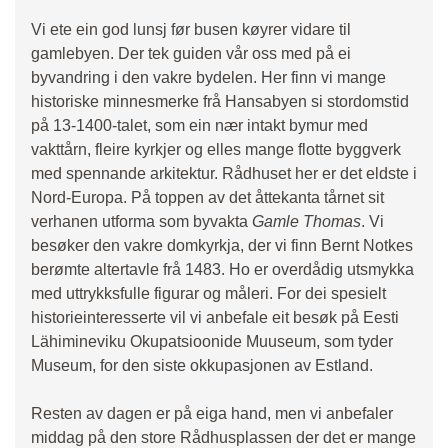
Vi ete ein god lunsj før busen køyrer vidare til
gamlebyen. Der tek guiden vår oss med på ei
byvandring i den vakre bydelen. Her finn vi mange
historiske minnesmerke frå Hansabyen si stordomstid
på 13-1400-talet, som ein nær intakt bymur med
vakttårn, fleire kyrkjer og elles mange flotte byggverk
med spennande arkitektur. Rådhuset her er det eldste i
Nord-Europa. På toppen av det åttekanta tårnet sit
verhanen utforma som byvakta
Gamle Thomas
. Vi
besøker den vakre domkyrkja, der vi finn Bernt Notkes
berømte altertavle frå 1483. Ho er overdådig utsmykka
med uttrykksfulle figurar og måleri. For dei spesielt
historieinteresserte vil vi anbefale eit besøk på Eesti
Lähimineviku Okupatsioonide Muuseum, som tyder
Museum, for den siste okkupasjonen av Estland.
Resten av dagen er på eiga hand, men vi anbefaler
middag på den store Rådhusplassen der det er mange