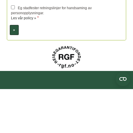
Eg stadfester retningslinjer for handsaming av
personopplysningar.
*
Les vår policy »
Sosiale medier
Fotefar Temareiser AS
Sognefjordvegen 40
6863
Leikanger
Tilbake til toppen
Telefon
918 20 304
Org nr 893 743 812
©
post@fotefartemareiser.no
2026