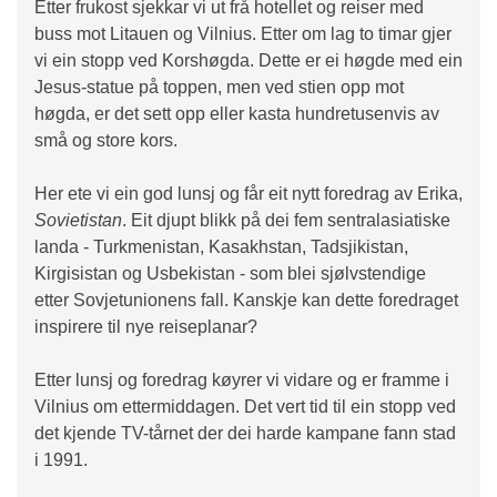
Etter frukost sjekkar vi ut frå hotellet og reiser med
buss mot Litauen og Vilnius. Etter om lag to timar gjer
vi ein stopp ved Korshøgda. Dette er ei høgde med ein
Jesus-statue på toppen, men ved stien opp mot
høgda, er det sett opp eller kasta hundretusenvis av
små og store kors.
Her ete vi ein god lunsj og får eit nytt foredrag av Erika,
Sovietistan
. Eit djupt blikk på dei fem sentralasiatiske
landa - Turkmenistan, Kasakhstan, Tadsjikistan,
Kirgisistan og Usbekistan - som blei sjølvstendige
etter Sovjetunionens fall. Kanskje kan dette foredraget
inspirere til nye reiseplanar?
Etter lunsj og foredrag køyrer vi vidare og er framme i
Vilnius om ettermiddagen. Det vert tid til ein stopp ved
det kjende TV-tårnet der dei harde kampane fann stad
i 1991.