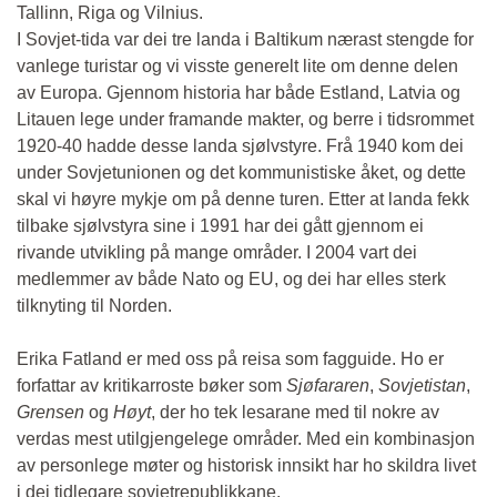
Tallinn, Riga og Vilnius.
I Sovjet-tida var dei tre landa i Baltikum nærast stengde for
vanlege turistar og vi visste generelt lite om denne delen
av Europa. Gjennom historia har både Estland, Latvia og
Litauen lege under framande makter, og berre i tidsrommet
1920-40 hadde desse landa sjølvstyre. Frå 1940 kom dei
under Sovjetunionen og det kommunistiske åket, og dette
skal vi høyre mykje om på denne turen. Etter at landa fekk
tilbake sjølvstyra sine i 1991 har dei gått gjennom ei
rivande utvikling på mange områder. I 2004 vart dei
medlemmer av både Nato og EU, og dei har elles sterk
tilknyting til Norden.
Erika Fatland er med oss på reisa som fagguide. Ho er
forfattar av kritikarroste bøker som
Sjøfararen
,
Sovjetistan
,
Grensen
og
Høyt
, der ho tek lesarane med til nokre av
verdas mest utilgjengelege områder. Med ein kombinasjon
av personlege møter og historisk innsikt har ho skildra livet
i dei tidlegare sovjetrepublikkane.