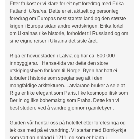
Etter frukost er vi klare for eit nytt foredrag med Erika
Fatland,
Ukraina
. Dette er eit aktuelt og personleg
foredrag om Europas nest største land og den største
krigen i Europa sidan andre verdskrigen. Erika fortel
om Ukrainas rike historie, forholdet til Russland og om
sine eigne reiser i Ukraina det siste året.
Riga er hovudstaden i Latvia og har ca. 800 000
innbyggjarar. I Hansa-tida var dette den store
utskipingsbyen for korn til Norge. Byen har hatt ei
turbulent historie som speglar seg att i den
mangfaldige arkitekturen. Latviarane bruker å seie at
Riga er like elegant som Paris, like kosmopolitisk som
Berlin og like bohemaktig som Praha. Dette kan vi
best studere ved å vandre gjennom gamlebyen.
Guiden vår hentar oss på hotellet etter forelesinga og
tek oss med på ei vandring. Vi startar med Domkyrkja
som vart grunnlagd i 1211, og som er hjarta i