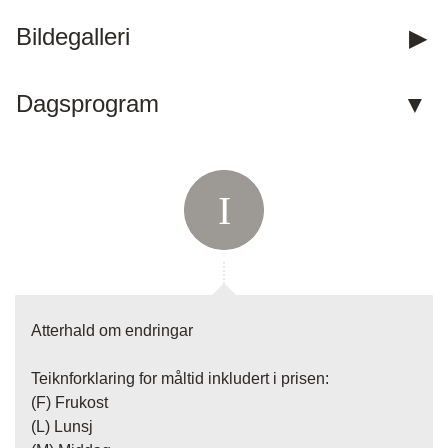
Våre telefontider er 09.00 til 12.00.
Bildegalleri
E-post:
post@fotefartemareiser.no
Dagsprogram
Facebook:
fotefartemareiser.no
Instagram:
fotefartemareiser
Adresse:
Fotefar Temareiser AS
Sognefjordvegen 40
6863
Leikanger
Kontaktskjema
Ring oss
Atterhald om endringar
Teiknforklaring for måltid inkludert i prisen:
(F) Frukost
(L) Lunsj