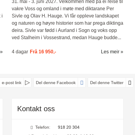
31. mai - 3. juni 2027. Velkommen med på ei reise til
vakre Voss og omland i møte med diktarane Per
 i
Sivle og Olav H. Hauge. Vi får oppleve landskapet
og naturen og høyre historier som har prega diktinga
deira. Sivle var fødd i Aurland i Sogn og voks opp
ved Stalheim i Vossestrand, medan Hauge budde...
4 dagar
Frå
16 950,-
Les meir
e-post link
Del denne Facebook
Del denne Twitter
Kontakt oss
Telefon:
918 20 304