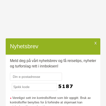
x
Nyhetsbrev
Meld deg på vårt nyhetsbrev og få reisetips, nyheter
og turforslag rett i innboksen!
Praktisk info
Viktig reiseinformasjon
Våre reisevilkår
Vennligst sett inn kontrollsifferet som blir oppgitt. Bruk av
kontrollsiffer benyttes for å forhindre at skjemaet kan
Mi side