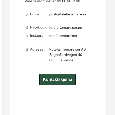
Våre telefontider er 09.00 til 12.00.
E-post:
post@fotefartemareiser.no
Facebook:
fotefartemareiser.no
Instagram:
fotefartemareiser
Adresse:
Fotefar Temareiser AS
Sognefjordvegen 40
6863
Leikanger
Kontaktskjema