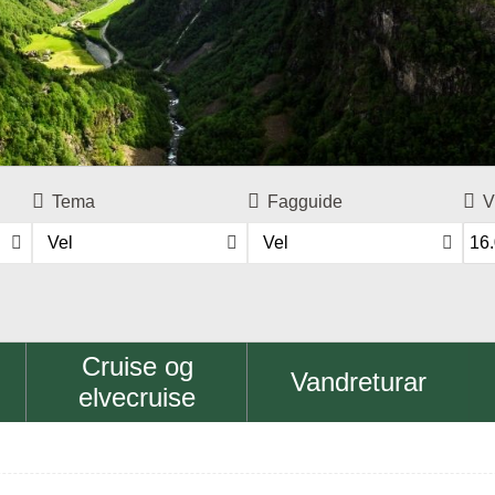
Tema
Fagguide
V
Vel
Vel
Cruise og
Vandreturar
elvecruise