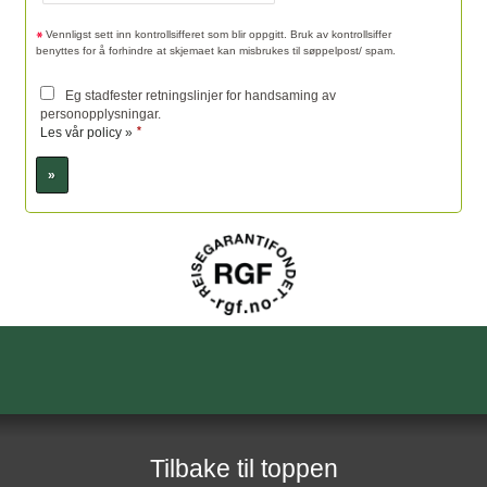
Vennligst sett inn kontrollsifferet som blir oppgitt. Bruk av kontrollsiffer
benyttes for å forhindre at skjemaet kan misbrukes til søppelpost/ spam.
Eg stadfester retningslinjer for handsaming av
personopplysningar.
*
Les vår policy »
Sosiale medier
Fotefar Temareiser AS
Sognefjordvegen 40
6863
Leikanger
Tilbake til toppen
Telefon
918 20 304