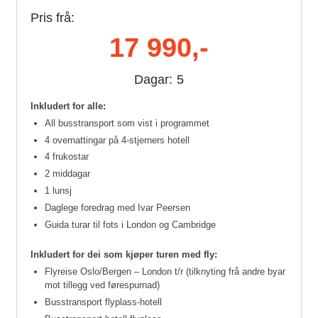
Pris frå:
17 990,-
Dagar:
5
Inkludert for alle:
All busstransport som vist i programmet
4 overnattingar på 4-stjerners hotell
4 frukostar
2 middagar
1 lunsj
Daglege foredrag med Ivar Peersen
Guida turar til fots i London og Cambridge
Inkludert for dei som kjøper turen med fly:
Flyreise Oslo/Bergen – London t/r (tilknyting frå andre byar
mot tillegg ved førespurnad)
Busstransport flyplass-hotell