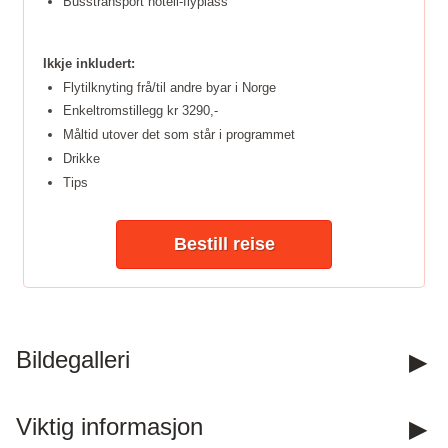
Busstransport hotell-flyplass
Ikkje inkludert:
Flytilknyting frå/til andre byar i Norge
Enkeltromstillegg kr 3290,-
Måltid utover det som står i programmet
Drikke
Tips
Bestill reise
Kontakt oss
Bildegalleri
Telefon:
918 20 304
Våre telefontider er 09.00 til 12.00.
Viktig informasjon