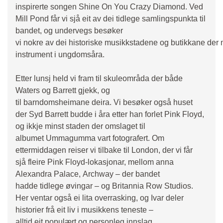
inspirerte songen Shine On You Crazy Diamond. Ved
Mill Pond får vi sjå eit av dei tidlege samlingspunkta til
bandet, og undervegs besøker
vi nokre av dei historiske musikkstadene og butikkane de
instrument i ungdomsåra.
Etter lunsj held vi fram til skuleområda der både
Waters og Barrett gjekk, og
til barndomsheimane deira. Vi besøker også huset
der Syd Barrett budde i åra etter han forlet Pink Floyd,
og ikkje minst staden der omslaget til
albumet Ummagumma vart fotografert. Om
ettermiddagen reiser vi tilbake til London, der vi får
sjå fleire Pink Floyd‑lokasjonar, mellom anna
Alexandra Palace, Archway – der bandet
hadde tidlege øvingar – og Britannia Row Studios.
Her ventar også ei lita overrasking, og Ivar deler
historier frå eit liv i musikkens teneste –
alltid eit populært og personleg innslag.