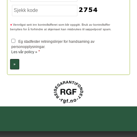
Vennligst sett inn kontrollsifferet som blir oppgitt. Bruk av kontrollsiffer
benyttes for å forhindre at skjemaet kan misbrukes til søppelpost/ spam.
Eg stadfester retningslinjer for handsaming av
personopplysningar.
*
Les vår policy »
Sosiale medier
Fotefar Temareiser AS
Sognefjordvegen 40
6863
Leikanger