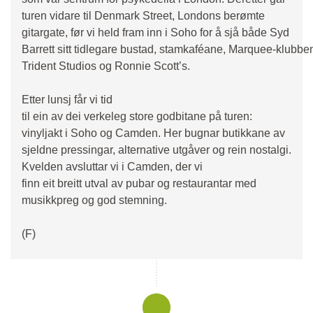
turen vidare til Denmark Street, Londons berømte
gitargate, før vi held fram inn i Soho for å sjå både Syd
Barrett sitt tidlegare bustad, stamkaféane, Marquee‑klubbe
Trident Studios og Ronnie Scott’s.
Etter lunsj får vi tid
til ein av dei verkeleg store godbitane på turen:
vinyljakt i Soho og Camden. Her bugnar butikkane av
sjeldne pressingar, alternative utgåver og rein nostalgi.
Kvelden avsluttar vi i Camden, der vi
finn eit breitt utval av pubar og restaurantar med
musikkpreg og god stemning.
(F)