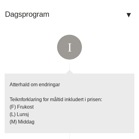
E-post:
post@fotefartemareiser.no
Dagsprogram
Facebook:
fotefartemareiser.no
Instagram:
fotefartemareiser
Adresse:
Fotefar Temareiser AS
Sognefjordvegen 40
6863
Leikanger
Kontaktskjema
Ring oss
Atterhald om endringar
Teiknforklaring for måltid inkludert i prisen:
(F) Frukost
(L) Lunsj
(M) Middag