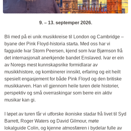
9. – 13. septemper 2026.
Bli med på ei unik musikkreise til London og Cambridge –
byane der Pink Floyd‑historia starta. Med oss har vi
fagguide Ivar Storm Peersen, kjend som Ivar Bjørnson frå
det internasjonalt anerkjende bandet Enslaved. Ivar er ein
av Noregs mest kunnskapsrike formidlarar av
musikkhistore, og kombinerer innsikt, erfaring og eit heilt
spesielt engasjement for både Pink Floyd og den britiske
musikkarven. Han vil gjennom heile turen dele historier,
perspektiv og små overraskingar som berre ein aktiv
musikar kan gi.
I løpet av turen får vi utforske ikoniske stadar frå livet til Syd
Barrett, Roger Waters og David Gilmour, møte
lokalguide Colin, og kjenne atmosfæren i bydelar fulle av